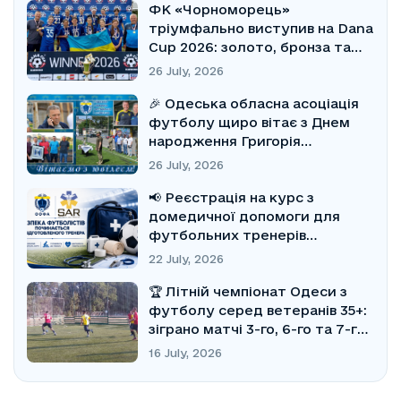
ФК «Чорноморець»
тріумфально виступив на Dana
Cup 2026: золото, бронза та
Кубок Fair Play
26 July, 2026
🎉 Одеська обласна асоціація
футболу щиро вітає з Днем
народження Григорія
Юхимовича Бібергала!
26 July, 2026
📢 Реєстрація на курс з
домедичної допомоги для
футбольних тренерів
відкрита!
22 July, 2026
🏆 Літній чемпіонат Одеси з
футболу серед ветеранів 35+:
зіграно матчі 3-го, 6-го та 7-го
турів
16 July, 2026