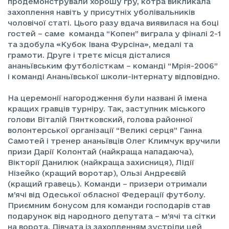
продемонстрували хорошу гру, котра викликала
захоплення навіть у присутніх уболівальників
чоловічої статі. Цього разу вдача виявилася на боці
гостей – саме команда “Копен” виграла у фіналі 2-1
та здобула «Кубок Івана Фурсіна», медалі та
грамоти. Друге і третє місця дісталися
ананьївським футболісткам – команді “Мрія-2006”
і команді Ананьївської школи-інтернату відповідно.
На церемонії нагородження були названі й імена
кращих гравців турніру. Так, заступник міського
голови Віталій Пянтковский, голова районної
волонтерської організації “Великі серця” Ганна
Самотей і тренер ананьївців Олег Климчук вручили
призи Дарії Колонтай (найкраща нападаюча),
Вікторії Данилюк (найкраща захисниця), Лідії
Нізейко (кращий воротар), Ользі Андреєвій
(кращий гравець). Команди – призери отримали
м’ячі від Одеської обласної Федерації футболу.
Приємним бонусом для команди господарів став
подарунок від народного депутата – м’ячі та сітки
на ворота. Дівчата із захопленням зустріли цей