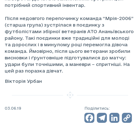
потрібний спортивний інвентар.
Після недовгого перепочинку команда “Мрія-2006”
(старша група) зустрілася в поєдинку з
футболістами збірної ветеранів АТО Ананьївського
району. Такі поєдинки вже традиційні для молоді
та дорослих і в минулому році перемогла дівоча
команда. Ймовірно, після цього ветерани зробили
висновки і ґрунтовніше підготувалися до матчу:
удари були точнішими, а маневри – спритніші. На
цей раз поразка дівчат.
Вікторія Урбан
03.06.19
Поділитись:
Facebo
Teleg
Lin
C
L