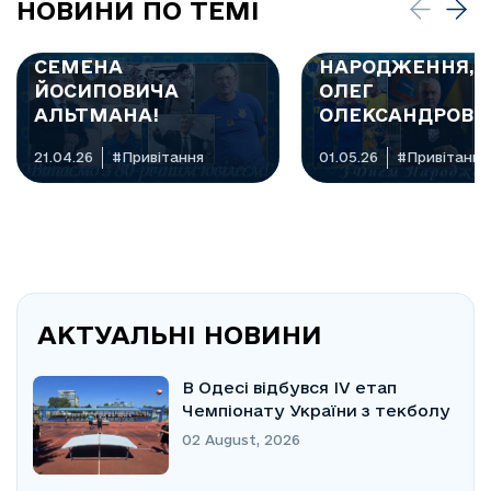
НОВИНИ ПО ТЕМІ
🎉 ВІТАЄМО З 80-
РІЧНИМ ЮВІЛЕЄМ
З ДНЕМ
СЕМЕНА
НАРОДЖЕННЯ, К
ЙОСИПОВИЧА
ОЛЕГ
АЛЬТМАНА!
ОЛЕКСАНДРОВИ
21.04.26
#Привітання
01.05.26
#Привітання
АКТУАЛЬНІ НОВИНИ
В Одесі відбувся IV етап
Чемпіонату України з текболу
02 August, 2026