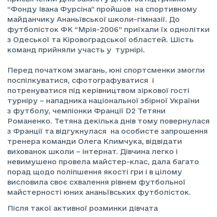
“Фонду Івана Фурсіна” пройшов на спортивному
майданчику Ананьївської школи-гімназії. До
футболісток ФК “Мрія-2006” приїхали їх однолітки
з Одеської та Кіровоградської областей. Шість
команд прийняли участь у турнірі.
Перед початком змагань, юні спортсменки змогли
поспілкуватися, сфотографуватися і
потренуватися під керівництвом зіркової гості
турніру – нападника національної збірної України
з футболу, чемпіонки Франції D2 Тетяни
Романенко. Тетяна декілька днів тому повернулася
з Франції та відгукнулася на особисте запрошення
тренера команди Олега Климчука, відвідати
вихованок школи – інтернат. Дівчина легко і
невимушено провела майстер-клас, дала багато
порад щодо поліпшення якості гри і в цілому
висловила своє схвалення рівнем футбольної
майстерності юних ананьївських футболісток.
Після такої активної розминки дівчата