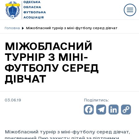
Головна
Міжобласний турнір з міні-футболу серед дівчат
МІЖОБЛАСНИЙ
ТУРНІР З МІНІ-
ФУТБОЛУ СЕРЕД
ДІВЧАТ
03.06.19
Поділитись:
Facebo
Teleg
Lin
C
L
Міжобласний турнір з міні-футболу серед дівчат,
присвячений Дню захисту дітей за підтримки