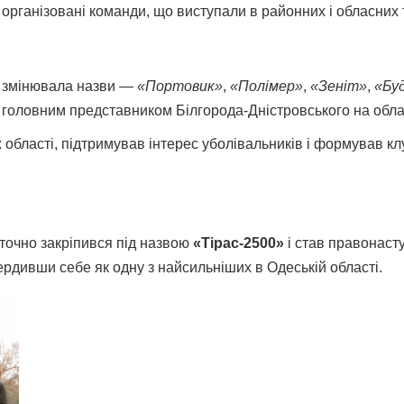
 організовані команди, що виступали в районних і обласних 
о змінювала назви —
«Портовик»
,
«Полімер»
,
«Зеніт»
,
«Бу
головним представником Білгорода-Дністровського на облас
області, підтримував інтерес уболівальників і формував клу
таточно закріпився під назвою
«Тірас-2500»
і став правонаст
вердивши себе як одну з найсильніших в Одеській області.