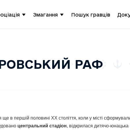
оціація
Змагання
Пошук гравців
Док
ТРОВСЬКИЙ РАФ
 ще в першій половині ХХ століття, коли у місті сформува
будовано
центральний стадіон
, відкрилася дитячо-юнацька 