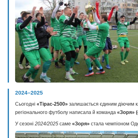
2024–2025
Сьогодні
«Тірас-2500»
залишається єдиним діючим клу
регіонального футболу написала й команда
«Зоря» (
У сезоні
2024/2025
саме
«Зоря»
стала чемпіоном Одес