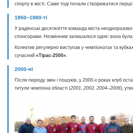
спорту в місті. Саме тоді почали створюватися перші
1950–1980-ті
У радянські десятиліття команда міста неодноразов
спонсорами. Незмінним залишалося одне: вона була 
Колектив регулярно виступав у чемпіонатах та кубках 
сучасний
«Тірас-2500»
.
2000-ні
Після періоду змін і пошуків, у 2000-х роках клуб ос
титули чемпіона області (
2001, 2002, 2004–2006
), ут