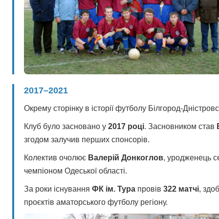
2017–2021
Окрему сторінку в історії футболу Білгород-Дністров
Клуб було засновано у
2017 році
. Засновником став
згодом залучив перших спонсорів.
Колектив очолює
Валерій Донкоглов
, уродженець с
чемпіоном Одеської області.
За роки існування
ФК ім. Тура
провів
322 матчі
, здо
проєктів аматорського футболу регіону.