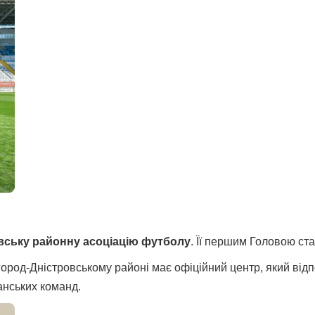
вську районну асоціацію футболу
. Її першим Головою ст
ород-Дністровському районі має офіційний центр, який відпо
анських команд.