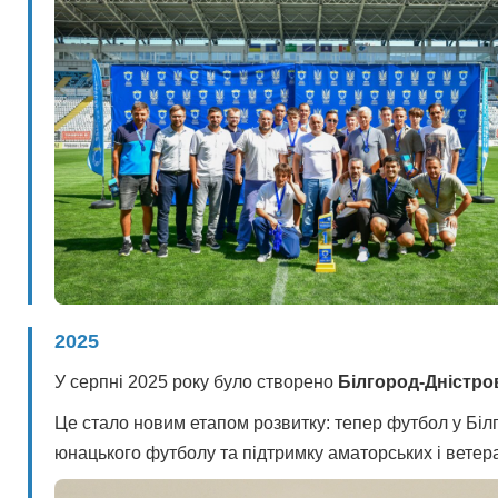
2025
У серпні 2025 року було створено
Білгород-Дністро
Це стало новим етапом розвитку: тепер футбол у Білг
юнацького футболу та підтримку аматорських і ветер