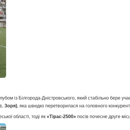
бом із Білгорода-Дністровського, який стабільно бере участь
с. Зоря)
, яка швидко перетворилася на головного конкурент
ької області, тоді як
«Тірас-2500»
посів почесне друге міс