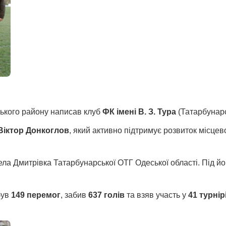
ського району написав клуб
ФК імені В. З. Тура
(Татарбунар
Віктор Донкоглов
, який активно підтримує розвиток місцев
ела Дмитрівка Татарбунарської ОТГ Одеської області. Під й
був
149 перемог
, забив
637 голів
та взяв участь у
41 турнір