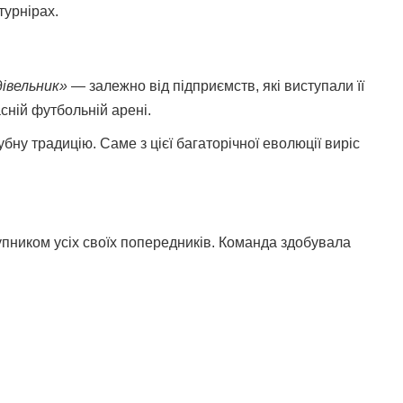
турнірах.
дівельник»
— залежно від підприємств, які виступали її
ній футбольній арені.
бну традицію. Саме з цієї багаторічної еволюції виріс
упником усіх своїх попередників. Команда здобувала