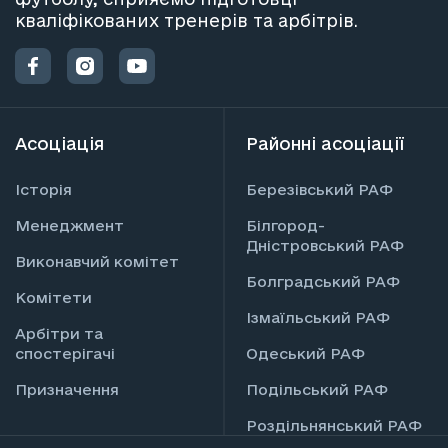
кваліфікованих тренерів та арбітрів.
Асоціація
Районні асоціації
Історія
Березівський РАФ
Менеджмент
Білгород-
Дністровський РАФ
Виконавчий комітет
Болградський РАФ
Комітети
Ізмаїльський РАФ
Арбітри та
спостерігачі
Одеський РАФ
Призначення
Подільський РАФ
Роздільнянський РАФ