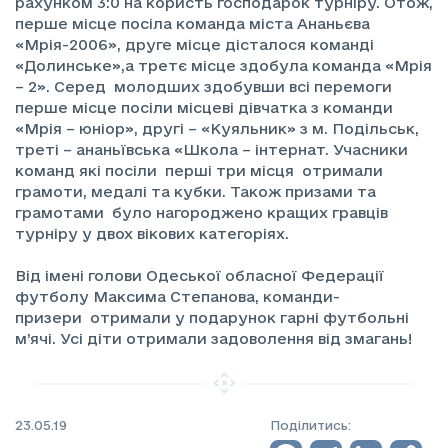
рахунком 3:0 на користь господарок турніру. Отож,
перше місце посіла команда міста Ананьєва
«Мрія-2006», друге місце дісталося команді
«Долинське»,а третє місце здобула команда «Мрія
– 2». Серед молодших здобувши всі перемоги
перше місце посіли місцеві дівчатка з команди
«Мрія – юніор», другі – «Куяльник» з м. Подільськ,
треті – ананьївська «Школа – інтернат. Учасники
команд які посіли перші три місця отримали
грамоти, медалі та кубки. Також призами та
грамотами було нагороджено кращих гравців
турніру у двох вікових категоріях.
Від імені голови Одеської обласної Федерації
футболу Максима Степанова, команди-
призери отримали у подарунок гарні футбольні
м’ячі. Усі діти отримали задоволення від змагань!
23.05.19
Поділитись: