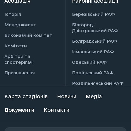
Асоціація
Районні асоціації
Історія
Березівський РАФ
Менеджмент
Білгород-
Дністровський РАФ
Виконавчий комітет
Болградський РАФ
Комітети
Ізмаїльський РАФ
Арбітри та
спостерігачі
Одеський РАФ
Призначення
Подільський РАФ
Роздільнянський РАФ
Карта стадіонів
Новини
Медіа
Документи
Контакти