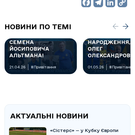
Facebo
Teleg
Lin
C
L
НОВИНИ ПО ТЕМІ
🎉 ВІТАЄМО З 80-
РІЧНИМ ЮВІЛЕЄМ
З ДНЕМ
СЕМЕНА
НАРОДЖЕННЯ, К
ЙОСИПОВИЧА
ОЛЕГ
АЛЬТМАНА!
ОЛЕКСАНДРОВИ
21.04.26
#Привітання
01.05.26
#Привітання
АКТУАЛЬНІ НОВИНИ
«Сістерс» — у Кубку Європи