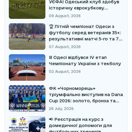
УЄФА! Одеський клуб здобув
історичну єврокубкову
перемогу!
09 August, 2026
🏆 Літній чемпіонат Одеси з
футболу серед ветеранів 35+:
результативні матчі 5-го та 7-
го турів
07 August, 2026
В Одесі відбувся IV етап
Чемпіонату України з текболу
02 August, 2026
ФК «Чорноморець»
тріумфально виступив на Dana
Cup 2026: золото, бронза та
Кубок Fair Play
26 July, 2026
📢 Реєстрація на курс з
домедичної допомоги для
футбольних тренерів