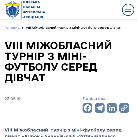
Головна
VIII Міжобласний турнір з міні-футболу серед дівчат
VIII МІЖОБЛАСНИЙ
ТУРНІР З МІНІ-
ФУТБОЛУ СЕРЕД
ДІВЧАТ
23.05.19
Поділитись:
Facebo
Teleg
Lin
C
L
VIII Міжобласний турнір з міні-футболу серед
дівчат «Кубок «Ананьїв-хліб -2019» відбувся