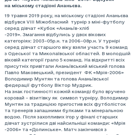
на міському стадіоні Ананьєва.
19 травня 2019 року, на міському стадіоні Ананьєва
відбувся VIII Міжобласний турнір з міні-футболу
серед дівчат «Кубок «Ананьїв-хліб
-2019». Змагання відбулись у двох вікових
категоріях: 2003–05р.н. та 2006–08р.н. У турнірі
серед дівчат старшого віку взяли участь 9 команд
з Одеської та Миколаївської областей. В молодшій
віковій категорії грало 5 команд. На відкритті всіх
присутніх привітали Ананьївський міський голова
Павло Маковецький, президент ФК «Мрія-2006»
Володимир Мунтян та голова Ананьївської
федерації футболу Віктор Мудрик.
На знак гостинності кожній команді було вручено
коровай – візитівку як символ турніру. Володимир
Мунтян за традицією пригостив всіх футболісток
та тренерів запашними булками та мінеральною
водою. Після захопливих ігор у фіналі старших
дівчат зустрілися дві найсильніші команди: «Мрія
-2006» та «Долинське». Матч закінчився з