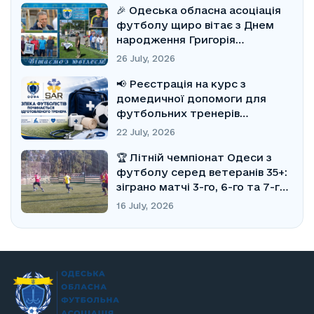
🎉 Одеська обласна асоціація
футболу щиро вітає з Днем
народження Григорія
Юхимовича Бібергала!
26 July, 2026
📢 Реєстрація на курс з
домедичної допомоги для
футбольних тренерів
відкрита!
22 July, 2026
🏆 Літній чемпіонат Одеси з
футболу серед ветеранів 35+:
зіграно матчі 3-го, 6-го та 7-го
турів
16 July, 2026