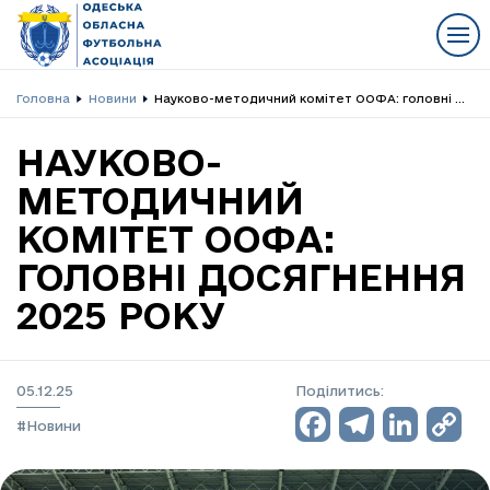
Головна
Новини
Науково-методичний комітет ООФА: головні досягнення 2025 року
НАУКОВО-
МЕТОДИЧНИЙ
КОМІТЕТ ООФА:
ГОЛОВНІ ДОСЯГНЕННЯ
2025 РОКУ
05.12.25
Поділитись:
Facebo
Teleg
Lin
C
#Новини
L