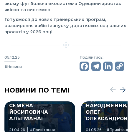
якому футбольна екосистема Одещини зростає
якісно та системно.
Готуємося до нових тренерських програм,
розширення хабів і запуску додаткових соціальних
проєктів у 2026 році.
05.12.25
Поділитись:
Facebo
Teleg
Lin
C
#Новини
L
НОВИНИ ПО ТЕМІ
🎉 ВІТАЄМО З 80-
РІЧНИМ ЮВІЛЕЄМ
З ДНЕМ
СЕМЕНА
НАРОДЖЕННЯ, К
ЙОСИПОВИЧА
ОЛЕГ
АЛЬТМАНА!
ОЛЕКСАНДРОВИ
21.04.26
#Привітання
01.05.26
#Привітання